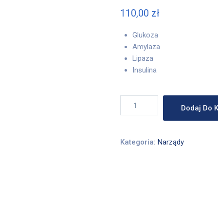
110,00
zł
Glukoza
Amylaza
Lipaza
Insulina
ilość
Dodaj Do 
PAKIET
-
TRZUSTKA
Kategoria:
Narządy