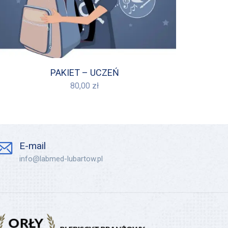
PAKIET – UCZEŃ
80,00
zł
E-mail
info@labmed-lubartow.pl