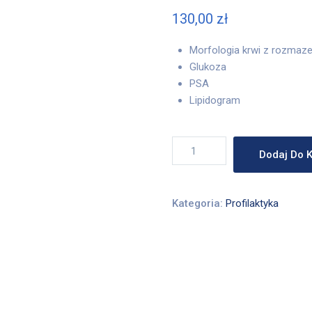
130,00
zł
Morfologia krwi z rozmaz
Glukoza
PSA
Lipidogram
ilość
Dodaj Do 
PAKIET
-
PROFILAKTYKA
Kategoria:
Profilaktyka
MĘŻCZYZNA