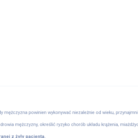
ażdy mężczyzna powinien wykonywać niezależnie od wieku, przynajmni
drowia mężczyzny, określić ryzyko chorób układu krążenia, miażdżycy
anej z żyły pacjenta.