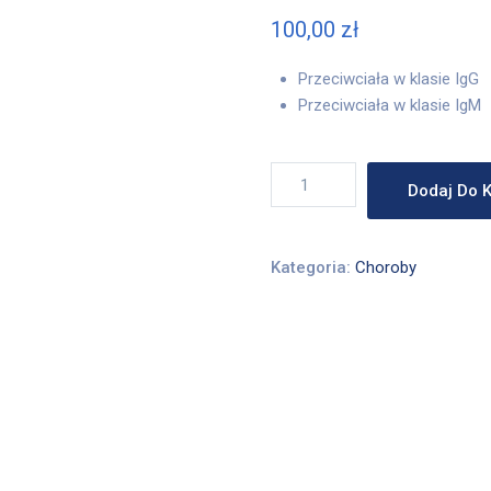
100,00
zł
Przeciwciała w klasie IgG
Przeciwciała w klasie IgM
ilość
Dodaj Do 
PAKIET
-
BORELIOZA
Kategoria:
Choroby